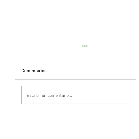
Comentarios
Escribir un comentario...
¿Qué son los colocadores de prendas
compresivas y por qué deberías usarlos?