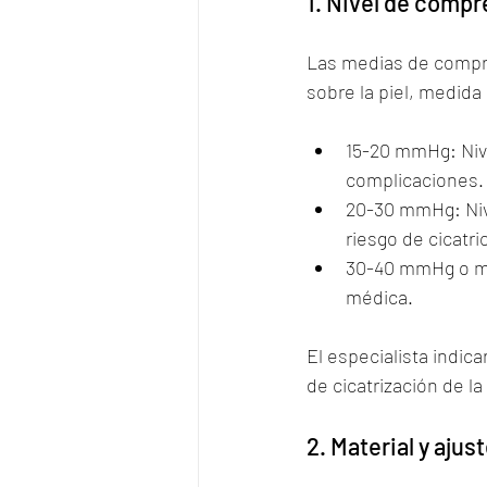
1. Nivel de compr
Las medias de compre
sobre la piel, medid
15-20 mmHg: Niv
complicaciones.
20-30 mmHg: Niv
riesgo de cicatri
30-40 mmHg o más
médica.
El especialista indic
de cicatrización de la 
2. Material y ajus