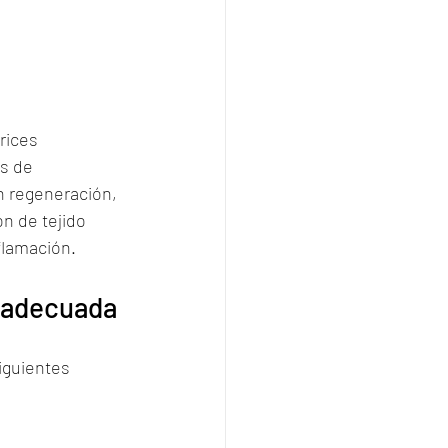
rices 
as de 
n regeneración, 
n de tejido 
nflamación.
n adecuada
iguientes 