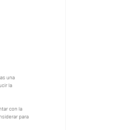
ras una 
ir la 
tar con la 
nsiderar para 