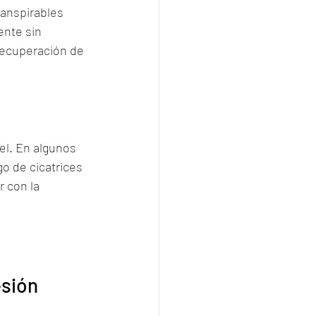
anspirables 
ente sin 
recuperación de 
el. En algunos 
o de cicatrices 
 con la 
esión