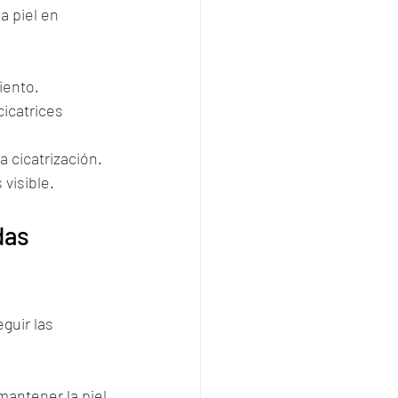
 piel en 
iento.
icatrices 
a cicatrización.
 visible.
das 
guir las 
mantener la piel 