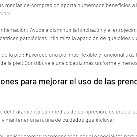
as medias de compresión aporta numerosos beneficios a la
ción:
inflamación: Ayuda a disminuir la hinchazón y el enrojecim
atrices patológicas: Minimiza la aparición de queloides y c
 de la piel: Favorece una piel más flexible y funcional tras l
de la piel: Contribuye a una cicatriz más uniforme y menos
nes para mejorar el uso de las pren
ito del tratamiento con medias de compresión, es crucial se
 y mantener una rutina de cuidados que incluya:
piel: Aplicar cremas recomendadas por el especialista para 